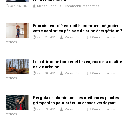
avril 24, 2023
Marise Gerin
Commentaires fermés
Fournisseur d’électricité : comment négocier
votre contrat en période de crise énergétique ?
avril 21, 2023
Marise Gerin
Commentaires
fermés
Le patrimoine foncier et les enjeux de la qualité
de vie urbaine
avril 20, 2023
Marise Gerin
Commentaires
fermés
Pergola en aluminium : les meilleures plantes
grimpantes pour créer un espace verdoyant
avril 19, 2023
Marise Gerin
Commentaires
fermés