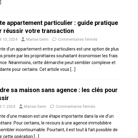
]
te appartement particulier : guide pratique
r réussir votre transaction
il 10, 2024
Marise Gerin
Commentaires fermés
nte d’un appartement entre particuliers est une option de plus
us prisée par les propriétaires souhaitant économiser les frais
nce. Néanmoins, cette démarche peut sembler complexe et
idante pour certains. Cet article vous
[…]
dre sa maison sans agence : les clés pour
ssir
il 7, 2024
Marise Gerin
Commentaires fermés
nte d’une maison est une étape importante dans la vie d’un
iétaire. Pour certains, le recours à une agence immobilière
sembler incontournable. Pourtant, il est tout à fait possible de
ir cette opération
[…]