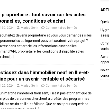
ART
propriétaire : tout savoir sur les aides
sonnelles, conditions et achat
Quelle
il 30, 2024
Marise Gerin
Commentaires fermés
Hygro
à res
souhaitez devenir propriétaire et vous vous demandez si les
 personnelles au logement peuvent soutenir votre projet ?
Comme
vrez dans cet article les informations essentielles
vente
nant l’APL propriétaire, les conditions d’éligibilité et les
Achet
rches
[…]
oppor
Isola
stissez dans l’immobilier neuf en Ille-et-
conc
ine pour un avenir rentable et sécurisé
il 29, 2024
Marise Gerin
Commentaires fermés
un marché immobilier florissant, il n’est pas étonnant que de
en plus de personnes cherchent à profiter des programmes
iliers neufs en Ille-et-Vilaine. Que ce soit pour acquérir sa