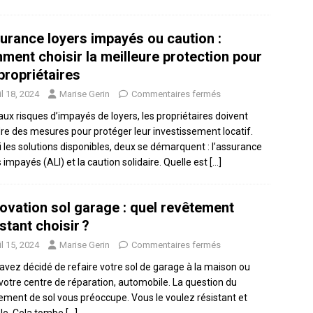
urance loyers impayés ou caution :
ment choisir la meilleure protection pour
propriétaires
il 18, 2024
Marise Gerin
Commentaires fermés
aux risques d’impayés de loyers, les propriétaires doivent
re des mesures pour protéger leur investissement locatif.
 les solutions disponibles, deux se démarquent : l’assurance
 impayés (ALI) et la caution solidaire. Quelle est
[…]
ovation sol garage : quel revêtement
stant choisir ?
il 15, 2024
Marise Gerin
Commentaires fermés
avez décidé de refaire votre sol de garage à la maison ou
votre centre de réparation, automobile. La question du
ement de sol vous préoccupe. Vous le voulez résistant et
le. Cela tombe
[…]