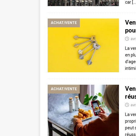
car
[…
Ven
ACHAT/VENTE
pou
avr
La ve
en pl
d’age
intim
Ven
ACHAT/VENTE
réu
avr
La ve
propr
peut 
réuss