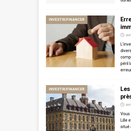
Err
INVESTIR/FINANCER
immo
avr
L’inv
diver
compl
péril 
erreu
Les
INVESTIR/FINANCER
près
avr
Vous 
Lille
situé