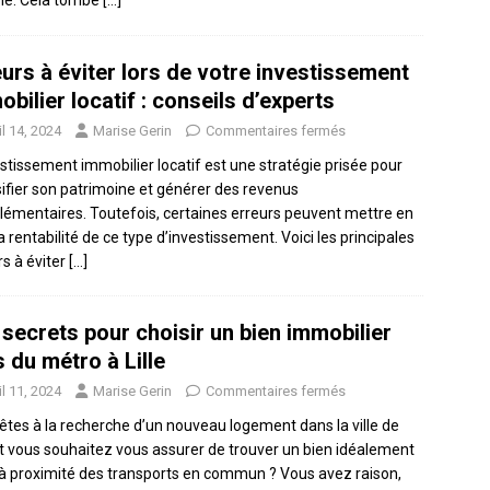
eurs à éviter lors de votre investissement
bilier locatif : conseils d’experts
il 14, 2024
Marise Gerin
Commentaires fermés
estissement immobilier locatif est une stratégie prisée pour
sifier son patrimoine et générer des revenus
émentaires. Toutefois, certaines erreurs peuvent mettre en
la rentabilité de ce type d’investissement. Voici les principales
rs à éviter
[…]
 secrets pour choisir un bien immobilier
 du métro à Lille
il 11, 2024
Marise Gerin
Commentaires fermés
êtes à la recherche d’un nouveau logement dans la ville de
 et vous souhaitez vous assurer de trouver un bien idéalement
 à proximité des transports en commun ? Vous avez raison,