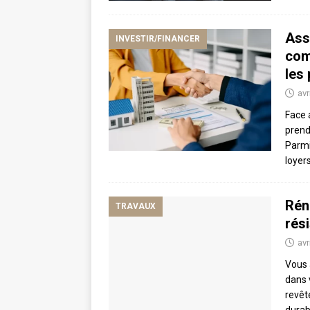
Ass
INVESTIR/FINANCER
com
les 
avr
Face 
prend
Parmi
loyers
Rén
TRAVAUX
rési
avr
Vous 
dans 
revêt
durab