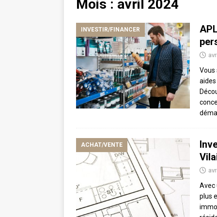
Mois :
avril 2024
APL 
INVESTIR/FINANCER
per
avr
Vous 
aides
Décou
concer
déma
Inve
ACHAT/VENTE
Vila
avr
Avec 
plus 
immob