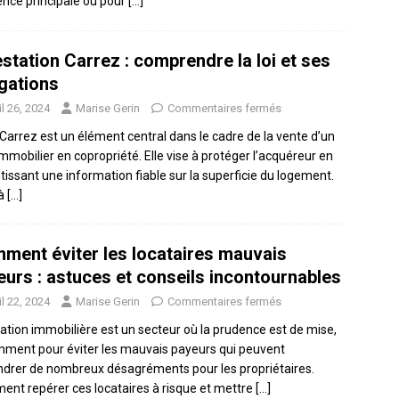
ence principale ou pour
[…]
estation Carrez : comprendre la loi et ses
igations
il 26, 2024
Marise Gerin
Commentaires fermés
i Carrez est un élément central dans le cadre de la vente d’un
immobilier en copropriété. Elle vise à protéger l’acquéreur en
tissant une information fiable sur la superficie du logement.
 à
[…]
ment éviter les locataires mauvais
eurs : astuces et conseils incontournables
il 22, 2024
Marise Gerin
Commentaires fermés
cation immobilière est un secteur où la prudence est de mise,
ment pour éviter les mauvais payeurs qui peuvent
drer de nombreux désagréments pour les propriétaires.
nt repérer ces locataires à risque et mettre
[…]