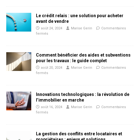
Le crédit relais : une solution pour acheter
avant de vendre
août 24, 2024
Marise Gerin
Commentaires
fermés
Comment bénéficier des aides et subventions
pour les travaux : le guide complet
août 20, 2024
Marise Gerin
Commentaires
fermés
Innovations technologiques : la révolution de
l’immobilier en marche
août 16, 2024
Marise Gerin
Commentaires
fermés
La gestion des conflits entre locataires et
propriétaires : enjeux et solutions