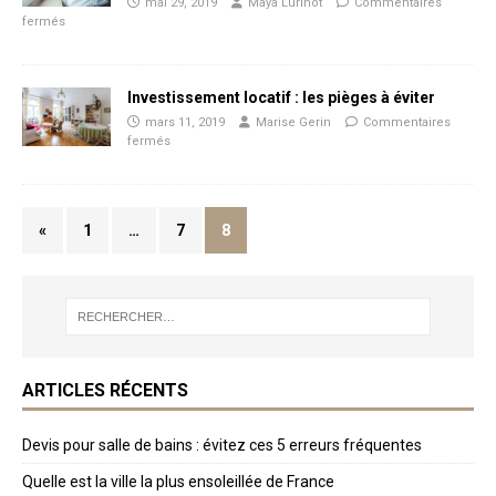
mai 29, 2019
Maya Lurinot
Commentaires
fermés
Investissement locatif : les pièges à éviter
mars 11, 2019
Marise Gerin
Commentaires
fermés
«
1
…
7
8
ARTICLES RÉCENTS
Devis pour salle de bains : évitez ces 5 erreurs fréquentes
Quelle est la ville la plus ensoleillée de France