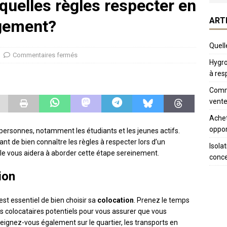
 quelles règles respecter en
ART
gement?
Quelle
Commentaires fermés
Hygro
à res
Comme
vente
Achet
oppor
e personnes, notamment les étudiants et les jeunes actifs.
tant de bien connaître les règles à respecter lors d’un
Isola
e vous aidera à aborder cette étape sereinement.
conc
ion
t essentiel de bien choisir sa
colocation
. Prenez le temps
es colocataires potentiels pour vous assurer que vous
ignez-vous également sur le quartier, les transports en