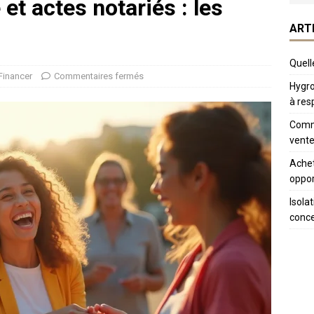
t actes notariés : les
ART
Quelle
/Financer
Commentaires fermés
Hygro
à res
Comme
vente
Achet
oppor
Isola
conc