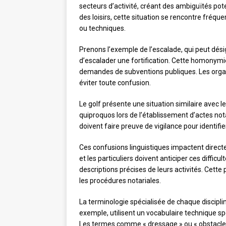
secteurs d’activité, créant des ambiguïtés pot
des loisirs, cette situation se rencontre fré
ou techniques.
Prenons l’exemple de l’escalade, qui peut désign
d’escalader une fortification. Cette homonymi
demandes de subventions publiques. Les organi
éviter toute confusion.
Le golf présente une situation similaire avec l
quiproquos lors de l’établissement d’actes notar
doivent faire preuve de vigilance pour identifi
Ces confusions linguistiques impactent directe
et les particuliers doivent anticiper ces difficu
descriptions précises de leurs activités. Cette
les procédures notariales.
La terminologie spécialisée de chaque disciplin
exemple, utilisent un vocabulaire technique sp
Les termes comme « dressage » ou « obstacle » 