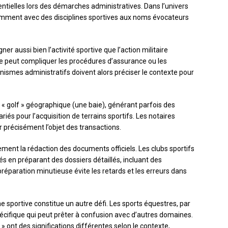
entielles lors des démarches administratives. Dans l’univers
quemment avec des disciplines sportives aux noms évocateurs
er aussi bien l’activité sportive que l’action militaire
e peut compliquer les procédures d’assurance ou les
smes administratifs doivent alors préciser le contexte pour
e « golf » géographique (une baie), générant parfois des
iés pour l’acquisition de terrains sportifs. Les notaires
er précisément l’objet des transactions.
ment la rédaction des documents officiels. Les clubs sportifs
ltés en préparant des dossiers détaillés, incluant des
 préparation minutieuse évite les retards et les erreurs dans
e sportive constitue un autre défi. Les sports équestres, par
écifique qui peut prêter à confusion avec d’autres domaines.
ont des significations différentes selon le contexte,