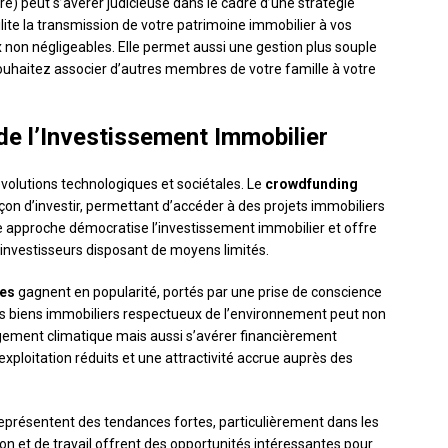
re) peut s’avérer judicieuse dans le cadre d’une stratégie
lite la transmission de votre patrimoine immobilier à vos
x non négligeables. Elle permet aussi une gestion plus souple
uhaitez associer d’autres membres de votre famille à votre
e l’Investissement Immobilier
volutions technologiques et sociétales. Le
crowdfunding
 d’investir, permettant d’accéder à des projets immobiliers
e approche démocratise l’investissement immobilier et offre
investisseurs disposant de moyens limités.
ues
gagnent en popularité, portés par une prise de conscience
es biens immobiliers respectueux de l’environnement peut non
ngement climatique mais aussi s’avérer financièrement
xploitation réduits et une attractivité accrue auprès des
eprésentent des tendances fortes, particulièrement dans les
n et de travail offrent des opportunités intéressantes pour