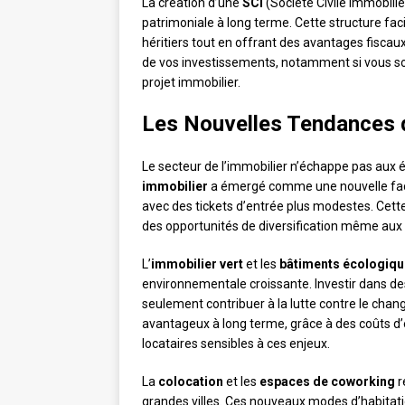
La création d’une
SCI
(Société Civile Immobiliè
patrimoniale à long terme. Cette structure faci
héritiers tout en offrant des avantages fiscau
de vos investissements, notamment si vous so
projet immobilier.
Les Nouvelles Tendances d
Le secteur de l’immobilier n’échappe pas aux é
immobilier
a émergé comme une nouvelle façon
avec des tickets d’entrée plus modestes. Cett
des opportunités de diversification même aux 
L’
immobilier vert
et les
bâtiments écologiq
environnementale croissante. Investir dans d
seulement contribuer à la lutte contre le cha
avantageux à long terme, grâce à des coûts d’e
locataires sensibles à ces enjeux.
La
colocation
et les
espaces de coworking
r
grandes villes. Ces nouveaux modes d’habitatio