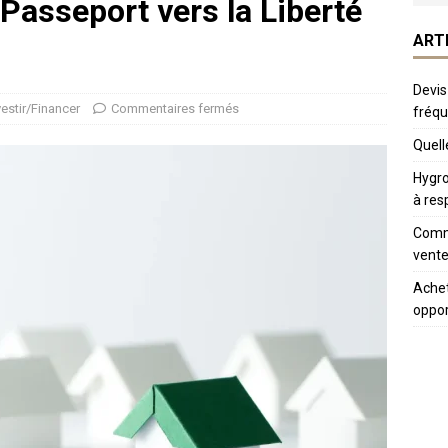
 Passeport vers la Liberté
ART
Devis
vestir/Financer
Commentaires fermés
fréq
Quelle
Hygro
à res
Comme
vente
Achet
oppor