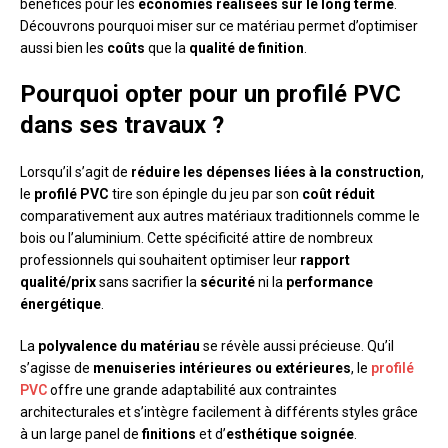
bénéfices pour les
économies réalisées sur le long terme
.
Découvrons pourquoi miser sur ce matériau permet d’optimiser
aussi bien les
coûts
que la
qualité de finition
.
Pourquoi opter pour un profilé PVC
dans ses travaux ?
Lorsqu’il s’agit de
réduire les dépenses liées à la construction
,
le
profilé PVC
tire son épingle du jeu par son
coût réduit
comparativement aux autres matériaux traditionnels comme le
bois ou l’aluminium. Cette spécificité attire de nombreux
professionnels qui souhaitent optimiser leur
rapport
qualité/prix
sans sacrifier la
sécurité
ni la
performance
énergétique
.
La
polyvalence du matériau
se révèle aussi précieuse. Qu’il
s’agisse de
menuiseries intérieures ou extérieures
, le
profilé
PVC
offre une grande adaptabilité aux contraintes
architecturales et s’intègre facilement à différents styles grâce
à un large panel de
finitions
et d’
esthétique soignée
.