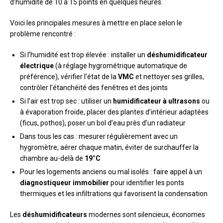
d’humidité de 10 à 15 points en quelques heures.
Voici les principales mesures à mettre en place selon le
problème rencontré :
Si l’humidité est trop élevée : installer un
déshumidificateur
électrique
(à réglage hygrométrique automatique de
préférence), vérifier l’état de la
VMC
et nettoyer ses grilles,
contrôler l’étanchéité des fenêtres et des joints
Si l’air est trop sec : utiliser un
humidificateur à ultrasons
ou
à évaporation froide, placer des plantes d’intérieur adaptées
(ficus, pothos), poser un bol d’eau près d’un radiateur
Dans tous les cas : mesurer régulièrement avec un
hygromètre, aérer chaque matin, éviter de surchauffer la
chambre au-delà de
19°C
Pour les logements anciens ou mal isolés : faire appel à un
diagnostiqueur immobilier
pour identifier les ponts
thermiques et les infiltrations qui favorisent la condensation
Les
déshumidificateurs
modernes sont silencieux, économes