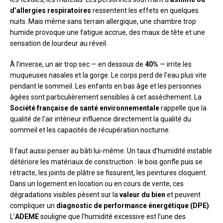
d’allergies respiratoires
ressentent les effets en quelques
nuits. Mais même sans terrain allergique, une chambre trop
humide provoque une fatigue accrue, des maux de tête et une
sensation de lourdeur au réveil.
À l’inverse, un air trop sec — en dessous de
40%
— irrite les
muqueuses nasales et la gorge. Le corps perd de l’eau plus vite
pendant le sommeil. Les enfants en bas âge et les personnes
âgées sont particulièrement sensibles à cet assèchement. La
Société française de santé environnementale
rappelle que la
qualité de l’air intérieur influence directement la qualité du
sommeil et les capacités de récupération nocturne.
Il faut aussi penser au bâti lui-même. Un taux d’humidité instable
détériore les matériaux de construction : le bois gonfle puis se
rétracte, les joints de plâtre se fissurent, les peintures cloquent.
Dans un logement en location ou en cours de vente, ces
dégradations visibles pèsent sur la
valeur du bien
et peuvent
compliquer un
diagnostic de performance énergétique (DPE)
.
L’
ADEME
souligne que l’humidité excessive est l’une des