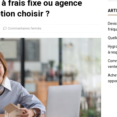
à frais fixe ou agence
ART
tion choisir ?
Devis
Commentaires fermés
fréq
Quelle
Hygro
à res
Comme
vente
Achet
oppor