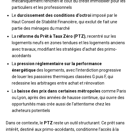
mécaniquement renchéri le coût du crédit immobilier pour les
particuliers et les professionnels
Le
durcissement des conditions d’octroi
imposé par le
Haut Conseil de Stabilité Financière, qui exclut de fait une
partie des ménages du marché
La
réforme du Prêt à Taux Zéro (PTZ)
, recentré sur les
logements neufs en zones tendues et les logements anciens
avec travaux, modifiant les stratégies d’achat des primo-
accédants
La
pression réglementaire sur la performance
énergétique
des logements, avec l’interdiction progressive
de louer les passoires thermiques classées G puis F, qui
redessine les arbitrages entre achat et rénovation
La
baisse des prix dans certaines métropoles
comme Paris
ou Lyon, après des années de hausse continue, qui ouvre des
opportunités mais crée aussi de l’attentisme chez les
acheteurs potentiels
Dans ce contexte, le
PTZ
reste un outil structurant. Ce prêt sans
intérêt, destiné aux primo-accédants, conditionne l’accès à la