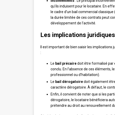
Inconvénients
: Le principal inconvénie
qu’ils induisent pour le locataire. En e
le cadre d’un bail commercial classique (
la durée limitée de ces contrats peut c
développement de l’activité.
Les implications juridique
Il est important de bien saisir les implications 
:
Le
bail précaire
doit être formalisé par 
conclu. En l’absence de ces éléments, le 
professionnel ou d’habitation).
Le
bail dérogatoire
doit également être
caractère dérogatoire. À défaut, le con
Enfin, il convient de noter que si les part
dérogatoire, le locataire bénéficiera 
prétendre au droit au renouvellement du