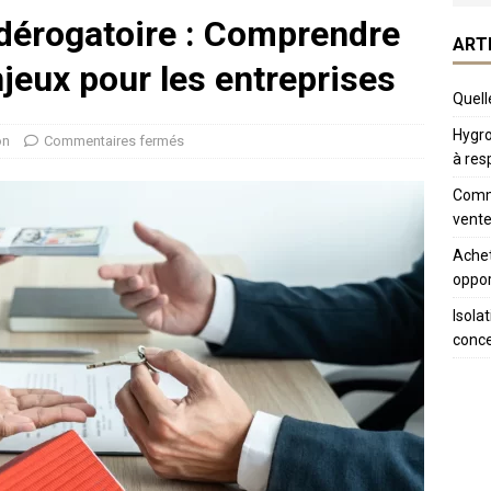
l dérogatoire : Comprendre
ART
njeux pour les entreprises
Quelle
Hygro
on
Commentaires fermés
à res
Comme
vente
Achet
oppor
Isola
conc