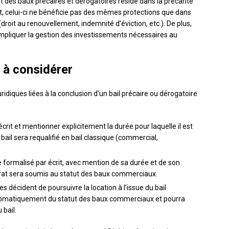
nt des baux précaires et dérogatoires réside dans la précarité
ffet, celui-ci ne bénéficie pas des mêmes protections que dans
droit au renouvellement, indemnité d’éviction, etc.). De plus,
ompliquer la gestion des investissements nécessaires au
s à considérer
juridiques liées à la conclusion d’un bail précaire ou dérogatoire
écrit et mentionner explicitement la durée pour laquelle il est
bail sera requalifié en bail classique (commercial,
 formalisé par écrit, avec mention de sa durée et de son
trat sera soumis au statut des baux commerciaux.
ies décident de poursuivre la location à l’issue du bail
automatiquement du statut des baux commerciaux et pourra
 bail.