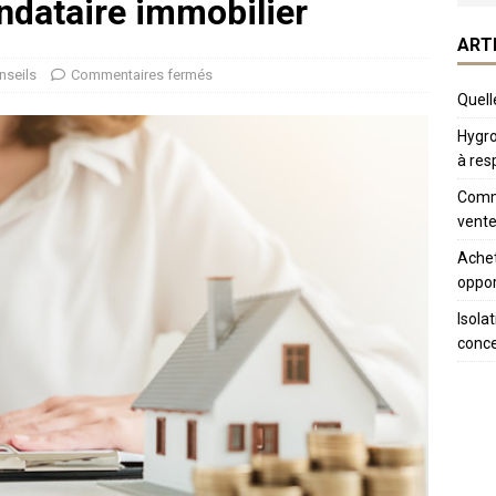
ndataire immobilier
ART
nseils
Commentaires fermés
Quelle
Hygro
à res
Comme
vente
Achet
oppor
Isola
conc