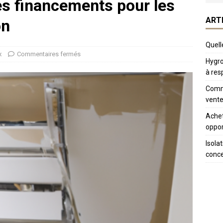
s financements pour les
ART
on
Quelle
x
Commentaires fermés
Hygro
à res
Comme
vente
Achet
oppor
Isola
conc