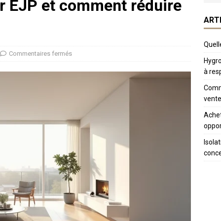
ur EJP et comment réduire
ART
Quelle
Commentaires fermés
Hygro
à res
Comme
vente
Achet
oppor
Isola
conc