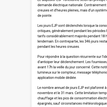
demande électrique nationale. Contrairement a
creuses et d’heures pleines, mais d’un système
de pointe.
Les jours EJP sont déclenchés lorsque la cons
critiques, généralement pendant les périodes h
tarifs considérablement majorés pendant 18 h
lendemain. En contrepartie, les 346 jours rest
pendant les heures creuses.
Pour répondre à la question récurrente sur l’id
d’anticiper leur déclenchement. Les fournisseur
avant 17h la veille du jour concerné. Cette noti
lumineux sur le compteur, message téléphonique
application mobile dédiée.
Le nombre annuel de jours EJP est plafonné à
novembre et le 31 mars. Cette limitation tempor
chauffage et les pics de consommation électr
épargnés, sauf circonstances météorologiques