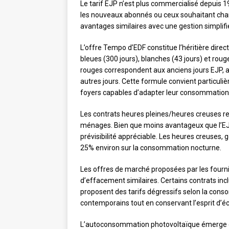
Le tarif EJP n’est plus commercialisé depuis 
les nouveaux abonnés ou ceux souhaitant chan
avantages similaires avec une gestion simplifi
L’offre Tempo d’EDF constitue l’héritière direc
bleues (300 jours), blanches (43 jours) et roug
rouges correspondent aux anciens jours EJP, a
autres jours. Cette formule convient particul
foyers capables d’adapter leur consommation
Les contrats heures pleines/heures creuses re
ménages. Bien que moins avantageux que l’EJP
prévisibilité appréciable. Les heures creuses,
25% environ sur la consommation nocturne.
Les offres de marché proposées par les fourn
d’effacement similaires. Certains contrats incl
proposent des tarifs dégressifs selon la con
contemporains tout en conservant l’esprit d’éc
L’autoconsommation photovoltaïque émerge c