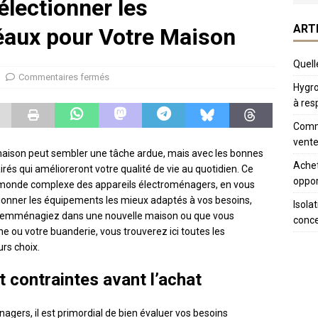
électionner les
ART
éaux pour Votre Maison
Quelle
Commentaires fermés
Hygro
à res
Comme
vente
maison peut sembler une tâche ardue, mais avec les bonnes
Achet
rés qui amélioreront votre qualité de vie au quotidien. Ce
oppor
e monde complexe des appareils électroménagers, en vous
tionner les équipements les mieux adaptés à vos besoins,
Isola
us emménagiez dans une nouvelle maison ou que vous
conc
e ou votre buanderie, vous trouverez ici toutes les
urs choix.
 contraintes avant l’achat
agers, il est primordial de bien évaluer vos besoins