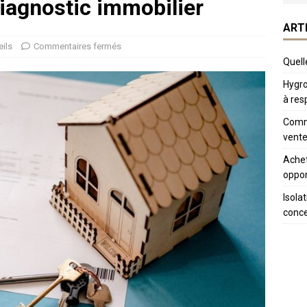
diagnostic immobilier
ART
ils
Commentaires fermés
Quelle
Hygro
à res
Comme
vente
Achet
oppor
Isola
conc