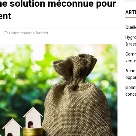
ne solution méconnue pour
ART
ent
Quelle
Commentaires fermés
Hygro
à res
Comme
vente
Achet
oppor
Isola
conc