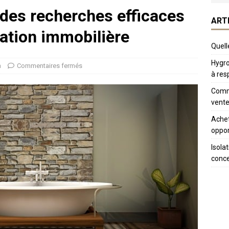
des recherches efficaces
ART
cation immobilière
Quelle
Hygro
n
Commentaires fermés
à res
Comme
vente
Achet
oppor
Isola
conc