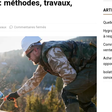
: méthodes, travaux,
ART
Quelle
vaux
Commentaires fermés
Hygro
à res
Comme
vente
Achet
oppor
Isola
conc