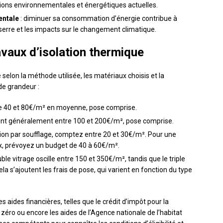
tions environnementales et énergétiques actuelles.
entale
: diminuer sa consommation d’énergie contribue à
 serre et les impacts sur le changement climatique.
vaux d’isolation thermique
 selon la méthode utilisée, les matériaux choisis et la
de grandeur :
e 40 et 80€/m² en moyenne, pose comprise.
rient généralement entre 100 et 200€/m², pose comprise.
tion par soufflage, comptez entre 20 et 30€/m². Pour une
x, prévoyez un budget de 40 à 60€/m².
uble vitrage oscille entre 150 et 350€/m², tandis que le triple
la s’ajoutent les frais de pose, qui varient en fonction du type
aides financières, telles que le crédit d’impôt pour la
x zéro ou encore les aides de l’Agence nationale de l’habitat