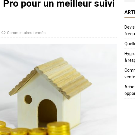
o Pro pour un meilleur suivi
ART
Devis
Commentaires fermés
fréq
Quelle
Hygro
à res
Comme
vente
Achet
oppor