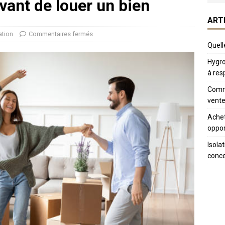
vant de louer un bien
ART
ation
Commentaires fermés
Quelle
Hygro
à res
Comme
vente
Achet
oppor
Isola
conc